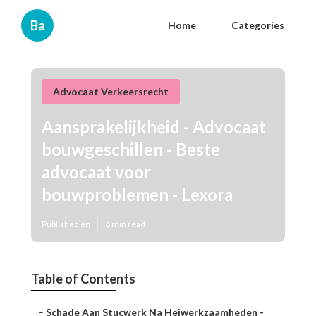
Ba
Home
Categories
Advocaat Verkeersrecht
Aansprakelijkheid - Advocaat
bouwgeschillen - Beste
advocaat voor
bouwproblemen - Lexora
Published en
6 min read
Table of Contents
–
Schade Aan Stucwerk Na Heiwerkzaamheden -