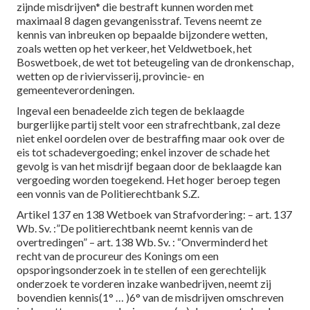
zijnde misdrijven* die bestraft kunnen worden met
maximaal 8 dagen gevangenisstraf. Tevens neemt ze
kennis van inbreuken op bepaalde bijzondere wetten,
zoals wetten op het verkeer, het Veldwetboek, het
Boswetboek, de wet tot beteugeling van de dronkenschap,
wetten op de riviervisserij, provincie- en
gemeenteverordeningen.
Ingeval een benadeelde zich tegen de beklaagde
burgerlijke partij stelt voor een strafrechtbank, zal deze
niet enkel oordelen over de bestraffing maar ook over de
eis tot schadevergoeding; enkel inzover de schade het
gevolg is van het misdrijf begaan door de beklaagde kan
vergoeding worden toegekend. Het hoger beroep tegen
een vonnis van de Politierechtbank S.Z.
Artikel 137 en 138 Wetboek van Strafvordering: – art. 137
Wb. Sv. :”De politierechtbank neemt kennis van de
overtredingen” – art. 138 Wb. Sv. : “Onverminderd het
recht van de procureur des Konings om een
opsporingsonderzoek in te stellen of een gerechtelijk
onderzoek te vorderen inzake wanbedrijven, neemt zij
bovendien kennis(1° … )6° van de misdrijven omschreven