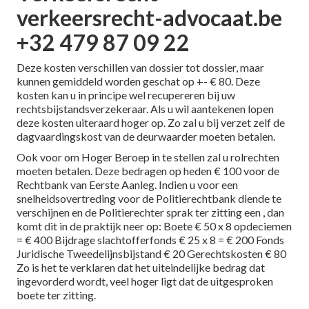
verkeersrecht-advocaat.be
+32 479 87 09 22
Deze kosten verschillen van dossier tot dossier, maar
kunnen gemiddeld worden geschat op +- € 80. Deze
kosten kan u in principe wel recupereren bij uw
rechtsbijstandsverzekeraar. Als u wil aantekenen lopen
deze kosten uiteraard hoger op. Zo zal u bij verzet zelf de
dagvaardingskost van de deurwaarder moeten betalen.
Ook voor om Hoger Beroep in te stellen zal u rolrechten
moeten betalen. Deze bedragen op heden € 100 voor de
Rechtbank van Eerste Aanleg. Indien u voor een
snelheidsovertreding voor de Politierechtbank diende te
verschijnen en de Politierechter sprak ter zitting een , dan
komt dit in de praktijk neer op: Boete € 50 x 8 opdeciemen
= € 400 Bijdrage slachtofferfonds € 25 x 8 = € 200 Fonds
Juridische Tweedelijnsbijstand € 20 Gerechtskosten € 80
Zo is het te verklaren dat het uiteindelijke bedrag dat
ingevorderd wordt, veel hoger ligt dat de uitgesproken
boete ter zitting.