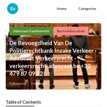
Ba
Home
Categories
Advocaat Familierecht
Beste Advocaten
De Bevoegdheid Van De
Politierechtbank Inzake Verkeer -
Advocaat Verkeersrecht -
verkeersrecht-advocaat.be +32
479 87 09 22
Published en
7 min read
Table of Contents