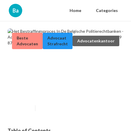
Ba
Home
Categories
Beste
Advocaat
Advocatenkantoor
Advocaten
Strafrecht
Het Bestraffingsproces In De
Belgische Politierechtbanken -
Advocaat Verkeersrecht -
verkeersrecht-advocaat.be +32
479 87 09 22
Published en
7 min read
Table of Contents