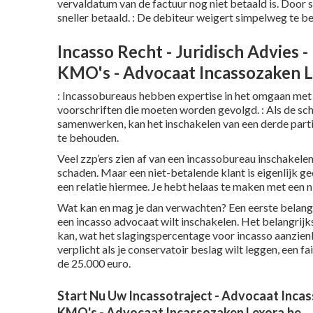
vervaldatum van de factuur nog niet betaald is. Door sn
sneller betaald. : De debiteur weigert simpelweg te 
Incasso Recht - Juridisch Advies 
KMO's - Advocaat Incassozaken L
: Incassobureaus hebben expertise in het omgaan met 
voorschriften die moeten worden gevolgd. : Als de sch
samenwerken, kan het inschakelen van een derde parti
te behouden.
Veel zzp’ers zien af van een incassobureau inschakelen
schaden. Maar een niet-betalende klant is eigenlijk geen
een relatie hiermee. Je hebt helaas te maken met een n
Wat kan en mag je dan verwachten? Een eerste belangri
een incasso advocaat wilt inschakelen. Het belangrijk
kan, wat het slagingspercentage voor incasso aanzienl
verplicht als je conservatoir beslag wilt leggen, een f
de 25.000 euro.
Start Nu Uw Incassotraject - Advocaat Incas
KMO's - Advocaat Incassozaken Lexora.be