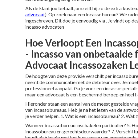
Als de klant jou betaalt, omzeilt hij zo de extra kosten.
advocaat
). Op zoek naar een incassobureau? We raden 
ingeschreven. Dit doe je eenvoudig via
. Je vindt op
de
incasso advocaten
Hoe Verloopt Een Incasso
- Incasso van onbetaalde 
Advocaat Incassozaken L
De hoogte van deze provisie verschilt per incassobureau
neemt de communicatie met de debiteur over. Je moet d
professioneel aanpakt. Ga je voor een incassospeciali
maar een advocaat is een beschermd beroep en heeft d
Hieronder staan een aantal van de meest gestelde vrag
van incassobureaus. Heb je na het lezen van de antwo
je verder helpen. 1.
Wat is een incassobureau?
2.
Wat z
Wanneer incassobureau inschakelen particulier?
5.
Ho
incassobureau en gerechtsdeurwaarder?
7.
Verschil t
houdt zich bezig met het incasseren van openstaande fa