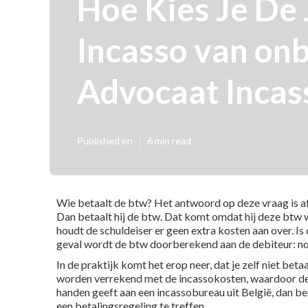
Hoe Kies Je De 
Incasso van on
Advocaat Incas
Published en
6 min read
Wie betaalt de btw? Het antwoord op deze vraag is afh
Dan betaalt hij de btw. Dat komt omdat hij deze btw we
houdt de schuldeiser er geen extra kosten aan over. Is d
geval wordt de btw doorberekend aan de debiteur: no 
In de praktijk komt het erop neer, dat je zelf niet bet
worden verrekend met de incassokosten, waardoor de kl
handen geeft aan een incassobureau uit België, dan be
een betalingsregeling te treffen.