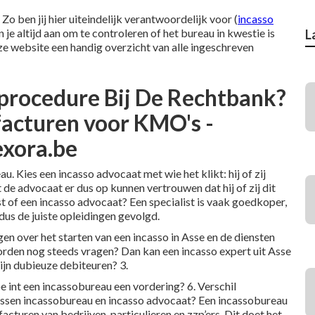
 Zo ben jij hier uiteindelijk verantwoordelijk voor (
incasso
je altijd aan om te controleren of het bureau in kwestie is
L
ze website
een handig overzicht van alle ingeschreven
procedure Bij De Rechtbank?
facturen voor KMO's -
exora.be
. Kies een incasso advocaat met wie het klikt: hij of zij
e advocaat er dus op kunnen vertrouwen dat hij of zij dit
st of een incasso advocaat? Een specialist is vaak goedkoper,
us de juiste opleidingen gevolgd.
en over het starten van een incasso in Asse en de diensten
orden nog steeds vragen? Dan kan een incasso expert uit Asse
ijn dubieuze debiteuren?
3.
e int een incassobureau een vordering?
6.
Verschil
ussen incassobureau en incasso advocaat?
Een incassobureau
cturen van bedrijven, particulieren en zzp’ers. Dit doet het