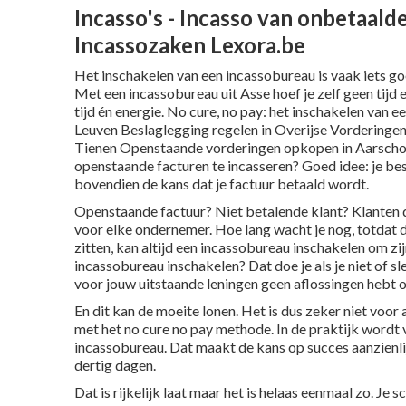
Incasso's - Incasso van onbetaal
Incassozaken Lexora.be
Het inschakelen van een incassobureau is vaak iets g
Met een incassobureau uit Asse hoef je zelf geen tijd en
tijd én energie. No cure, no pay: het inschakelen van 
Leuven
Beslaglegging regelen in
Overijse
Vorderingen 
Tienen
Openstaande vorderingen opkopen in
Aarscho
openstaande facturen te incasseren? Goed idee: je bespa
bovendien de kans dat je factuur betaald wordt.
Openstaande factuur? Niet betalende klant? Klanten die
voor elke ondernemer. Hoe lang wacht je nog, totdat de
zitten, kan altijd een incassobureau inschakelen om zij
incassobureau inschakelen? Dat doe je als je niet of sl
voor jouw uitstaande leningen geen aflossingen hebt 
En dit kan de moeite lonen. Het is dus zeker niet voor
met het no cure no pay methode. In de praktijk wordt
incassobureau. Dat maakt de kans op succes aanzienlij
dertig dagen.
Dat is rijkelijk laat maar het is helaas eenmaal zo. Je 