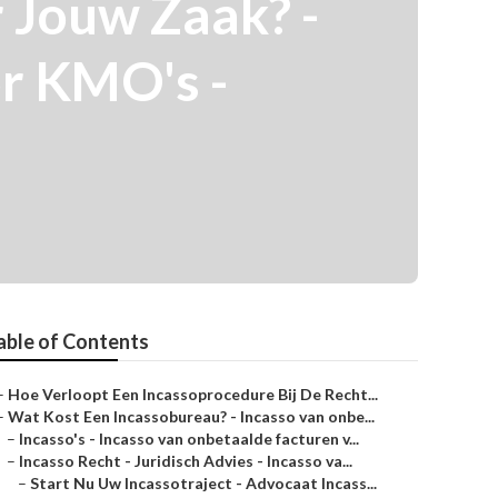
 Jouw Zaak? -
or KMO's -
able of Contents
–
Hoe Verloopt Een Incassoprocedure Bij De Recht...
–
Wat Kost Een Incassobureau? - Incasso van onbe...
–
Incasso's - Incasso van onbetaalde facturen v...
–
Incasso Recht - Juridisch Advies - Incasso va...
–
Start Nu Uw Incassotraject - Advocaat Incass...