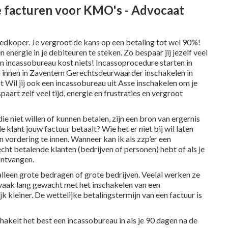
de facturen voor KMO's - Advocaat
oedkoper. Je vergroot de kans op een betaling tot wel 90%!
 energie in je debiteuren te steken. Zo bespaar jij jezelf veel
een incassobureau kost niets! Incassoprocedure starten in
innen in
Zaventem
Gerechtsdeurwaarder inschakelen in
t
Wil jij ook een incassobureau uit Asse inschakelen om je
art zelf veel tijd, energie en frustraties en vergroot
 niet willen of kunnen betalen, zijn een bron van ergernis
 klant jouw factuur betaalt? Wie het er niet bij wil laten
n vordering te innen. Wanneer kan ik als zzp’er een
echt betalende klanten (bedrijven of personen) hebt of als je
ontvangen.
 alleen grote bedragen of grote bedrijven. Veelal werken ze
 vaak lang gewacht met het inschakelen van een
k kleiner. De wettelijke
betalingstermijn
van een factuur is
schakelt het best een incassobureau in als je 90 dagen na de