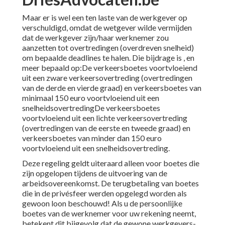
Maar er is wel een ten laste van de werkgever op
verschuldigd, omdat de wetgever wilde vermijden
dat de werkgever zijn/haar werknemer zou
aanzetten tot overtredingen (overdreven snelheid)
om bepaalde deadlines te halen. Die bijdrage is , en
meer bepaald op:De verkeersboetes voortvloeiend
uit een zware verkeersovertreding (overtredingen
van de derde en vierde graad) en verkeersboetes van
minimaal 150 euro voortvloeiend uit een
snelheidsovertredingDe verkeersboetes
voortvloeiend uit een lichte verkeersovertreding
(overtredingen van de eerste en tweede graad) en
verkeersboetes van minder dan 150 euro
voortvloeiend uit een snelheidsovertreding.
Deze regeling geldt uiteraard alleen voor boetes die
zijn opgelopen tijdens de uitvoering van de
arbeidsovereenkomst. De terugbetaling van boetes
die in de privésfeer werden opgelegd worden als
gewoon loon beschouwd! Als u de persoonlijke
boetes van de werknemer voor uw rekening neemt,
betekent dit bijgevolg dat de gewone werkgevers-