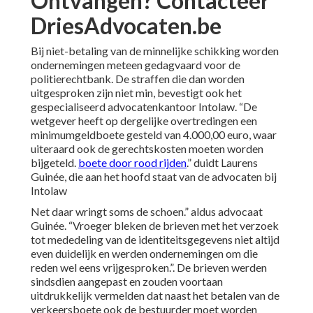
Ontvangen? Contacteer
DriesAdvocaten.be
Bij niet-betaling van de
minnelijke schikking
worden
ondernemingen meteen
gedagvaard
voor de
politierechtbank. De straffen die dan worden
uitgesproken zijn niet min, bevestigt ook het
gespecialiseerd advocatenkantoor Intolaw. “De
wetgever heeft op dergelijke overtredingen een
minimumgeldboete gesteld van 4.000,00 euro, waar
uiteraard ook de gerechtskosten moeten worden
bijgeteld.
boete door rood rijden
.” duidt Laurens
Guinée, die aan het hoofd staat van de advocaten bij
Intolaw
Net daar wringt soms de schoen.” aldus advocaat
Guinée. “Vroeger bleken de brieven met het verzoek
tot mededeling van de identiteitsgegevens niet altijd
even duidelijk en werden ondernemingen om die
reden wel eens vrijgesproken.”. De brieven werden
sindsdien aangepast en zouden voortaan
uitdrukkelijk vermelden dat naast het betalen van de
verkeersboete ook de bestuurder moet worden