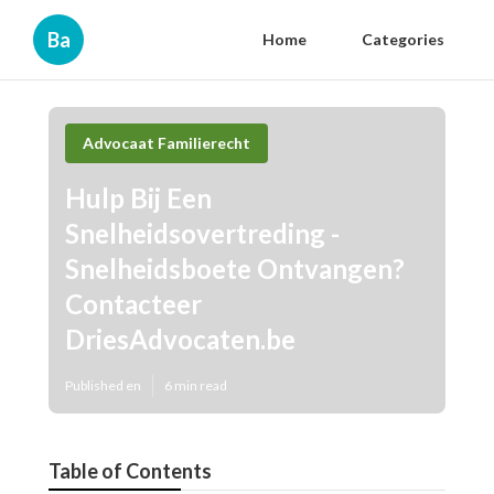
Ba
Home
Categories
Advocaat Familierecht
Hulp Bij Een
Snelheidsovertreding -
Snelheidsboete Ontvangen?
Contacteer
DriesAdvocaten.be
Published en
6 min read
Table of Contents