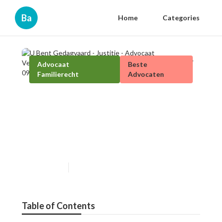
Ba
Home
Categories
Advocaat
Beste
Familierecht
Advocaten
U Bent Gedagvaard - Justitie -
Advocaat Verkeersrecht -
verkeersrecht-advocaat.be
+32 479 87 09 22
Published en
3 min read
Table of Contents