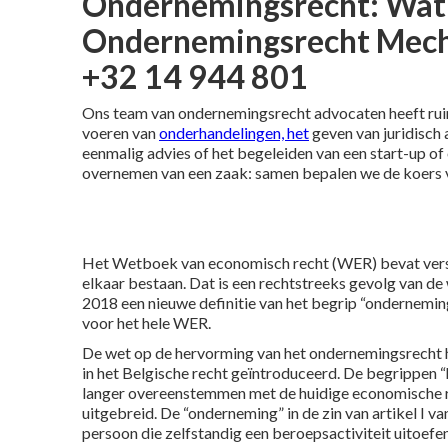
Ondernemingsrecht: Wat 
Ondernemingsrecht Meche
+32 14 944 801
Ons team van ondernemingsrecht advocaten heeft ruim
voeren van
onderhandelingen, het
geven van juridisch 
eenmalig advies of het begeleiden van een start-up o
overnemen van een zaak: samen bepalen we de koers v
Het Wetboek van economisch recht (WER) bevat versch
elkaar bestaan. Dat is een rechtstreeks gevolg van d
2018 een nieuwe definitie van het begrip “onderneming”
voor het hele WER.
De wet op de hervorming van het ondernemingsrecht 
in het Belgische recht geïntroduceerd. De begrippen
langer overeenstemmen met de huidige economische rea
uitgebreid. De “onderneming” in de zin van artikel I va
persoon die zelfstandig een beroepsactiviteit uitoefen