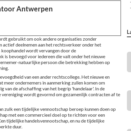
ntoor Antwerpen
L
wordt gebruikt om ook andere organisaties zonder
m actief deelnemen aan het rechtsverkeer onder het
an koophandel wordt vervangen door de
is bevoegd voor iedereen die valt onder het nieuwe
ndernemer-natuurlijke persoon die betrekking hebben op
ming.
 bevoegdheid van een ander rechtscollege. Het nieuwe en
dat meer ondernemers in aanmerking zullen komen om
g van de afschaffing van het begrip 'handelaar'. In de
jke vereniging wordt gevormd om gezamenlijk contracten af te
van zulk een tijdelijke vennootschap beroep kunnen doen op
hap met een commercieel doel op te richten voor een
n tijdelijke handelsvennootschap, en nu de tijdelijke
perkte duur.