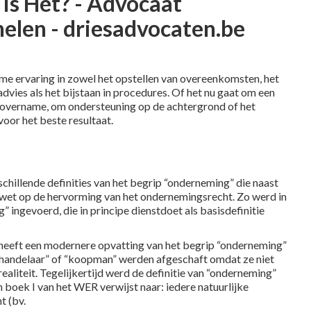
Is Het? - Advocaat
len - driesadvocaten.be
e ervaring in zowel het opstellen van overeenkomsten, het
advies als het bijstaan in procedures. Of het nu gaat om een
f overname, om ondersteuning op de achtergrond of het
oor het beste resultaat.
illende definities van het begrip “onderneming” die naast
e wet op de hervorming van het ondernemingsrecht. Zo werd in
 ingevoerd, die in principe dienstdoet als basisdefinitie
heeft een modernere opvatting van het begrip “onderneming”
 “handelaar” of “koopman” werden afgeschaft omdat ze niet
liteit. Tegelijkertijd werd de definitie van “onderneming”
n boek I van het WER verwijst naar: iedere natuurlijke
t (bv.