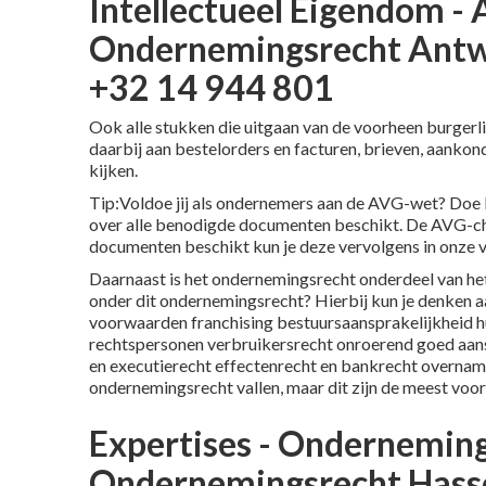
Intellectueel Eigendom -
Ondernemingsrecht Antwe
+32 14 944 801
Ook alle stukken die uitgaan van de voorheen burge
daarbij aan bestelorders en facturen, brieven, aankon
kijken.
Tip:Voldoe jij als ondernemers aan de AVG-wet? Doe 
over alle benodigde documenten beschikt. De AVG-check
documenten beschikt kun je deze vervolgens in onze v
Daarnaast is het ondernemingsrecht onderdeel van het 
onder dit ondernemingsrecht? Hierbij kun je denken a
voorwaarden franchising bestuursaansprakelijkheid hu
rechtspersonen verbruikersrecht onroerend goed aan
en executierecht effectenrecht en bankrecht overnames
ondernemingsrecht vallen, maar dit zijn de meest vo
Expertises - Onderneming
Ondernemingsrecht Hasse