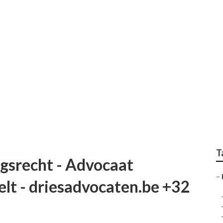
mingsrecht Precies? 
cht Hasselt - dries
T
gsrecht - Advocaat
–
lt - driesadvocaten.be +32