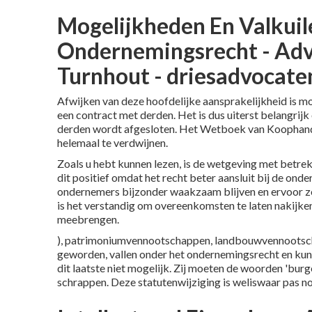
Mogelijkheden En Valkuil
Ondernemingsrecht - Ad
Turnhout - driesadvocate
Afwijken van deze hoofdelijke aansprakelijkheid is mo
een contract met derden. Het is dus uiterst belangrijk
derden wordt afgesloten. Het Wetboek van Koophande
helemaal te verdwijnen.
Zoals u hebt kunnen lezen, is de wetgeving met betrek
dit positief omdat het recht beter aansluit bij de on
ondernemers bijzonder waakzaam blijven en ervoor zo
is het verstandig om overeenkomsten te laten nakijken
meebrengen.
), patrimoniumvennootschappen, landbouwvennootscha
geworden, vallen onder het ondernemingsrecht en kunn
dit laatste niet mogelijk. Zij moeten de woorden 'bur
schrappen. Deze statutenwijziging is weliswaar pas no