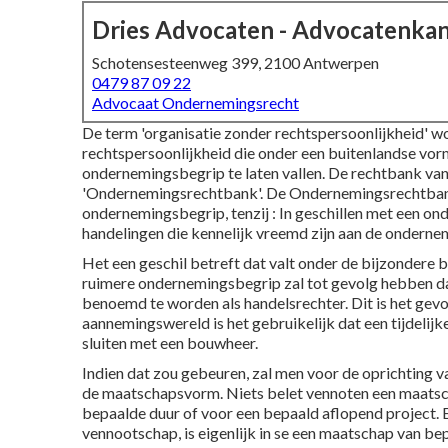
Dries Advocaten - Advocatenka
Schotensesteenweg 399, 2100 Antwerpen
0479 87 09 22
Advocaat Ondernemingsrecht
De term 'organisatie zonder rechtspersoonlijkheid' 
rechtspersoonlijkheid die onder een buitenlandse vor
ondernemingsbegrip te laten vallen. De rechtbank v
'Ondernemingsrechtbank'. De Ondernemingsrechtbank 
ondernemingsbegrip, tenzij : In geschillen met een o
handelingen die kennelijk vreemd zijn aan de onderne
Het een geschil betreft dat valt onder de bijzondere
ruimere ondernemingsbegrip zal tot gevolg hebben 
benoemd te worden als handelsrechter. Dit is het gevol
aannemingswereld is het gebruikelijk dat een tijdeli
sluiten met een bouwheer.
Indien dat zou gebeuren, zal men voor de oprichting 
de maatschapsvorm. Niets belet vennoten een maatsc
bepaalde duur of voor een bepaald aflopend project. Ee
vennootschap, is eigenlijk in se een maatschap van be