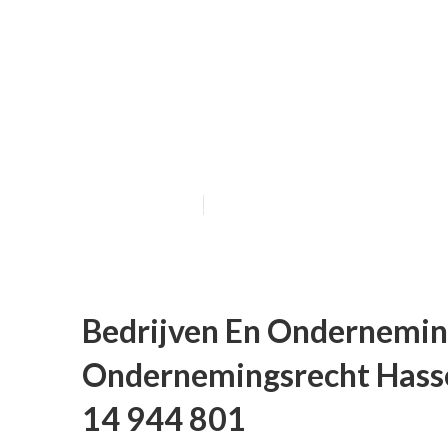
Wat Is Onderne
Ondernemingsre
+32 14 944 801
Published en
6 min read
Bedrijven En Ondernemin
Ondernemingsrecht Hasse
14 944 801